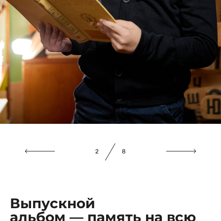
3
8
Выпускной
альбом — память на всю