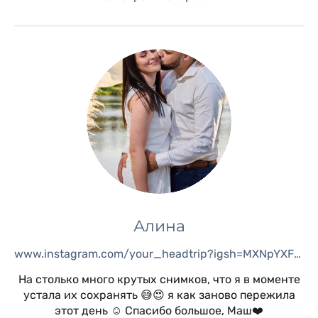
Алина
www.instagram.com/your_headtrip?igsh=MXNpYXFpbjZ6YXJkcw%3D%3D&utm_source=qr
На столько много крутых снимков, что я в моменте
устала их сохранять 😅😍 я как заново пережила
этот день ☺️ Спасибо большое, Маш❤️